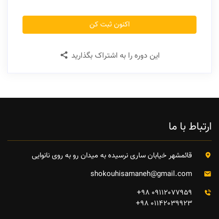
اکنون ثبت کن
این دوره را به اشتراک بگذارید
ارتباط با ما
قائمشهر خیابان ساری نرسیده به میدان رو به روی نانوایی
shokouhisamaneh@gmail.com
09112077959 98+
01142039923 98+